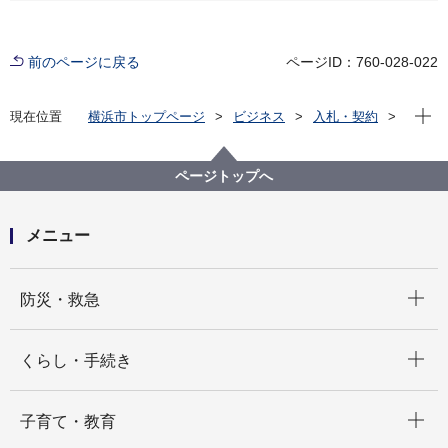
前のページに戻る
ページID：760-028-022
現在位
現在位置
横浜市トップページ
ビジネス
入札・契約
プロポーザル等の発注情報
2024年度
委託
医療局病院経営本部
【入札結果公表】横浜市立脳卒中・神経脊椎センター
ページトップへ
職員宿舎浴室内換気扇更新委託
メニュー
開く
防災・救急
開く
くらし・手続き
開く
子育て・教育