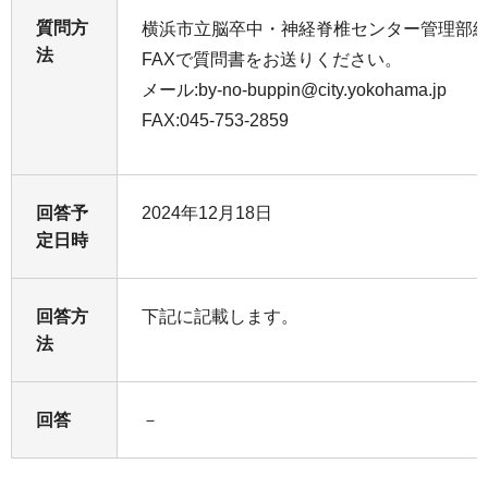
質問方
横浜市立脳卒中・神経脊椎センター管理部
法
FAXで質問書をお送りください。
メール:by-no-buppin@city.yokohama.jp
FAX:045-753-2859
回答予
2024年12月18日
定日時
回答方
下記に記載します。
法
回答
－