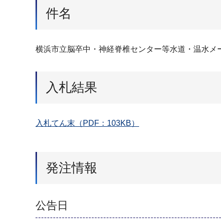
件名
横浜市立脳卒中・神経脊椎センター等水道・温水メ
入札結果
入札てん末（PDF：103KB）
発注情報
公告日