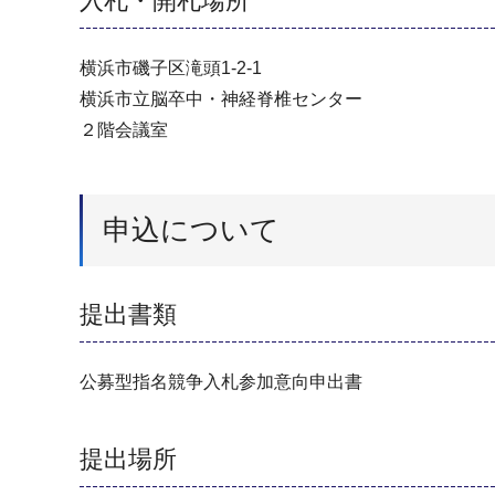
入札・開札場所
横浜市磯子区滝頭1-2-1
横浜市立脳卒中・神経脊椎センター
２階会議室
申込について
提出書類
公募型指名競争入札参加意向申出書
提出場所