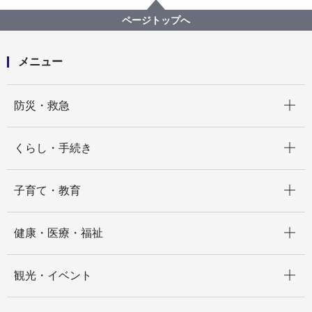
医療局病院経営本部
【公募型指名競争入札】診療報酬請求精度調査等業務
ページトップへ
委託
メニュー
開く
防災・救急
開く
くらし・手続き
開く
子育て・教育
開く
健康・医療・福祉
開く
観光・イベント
開く