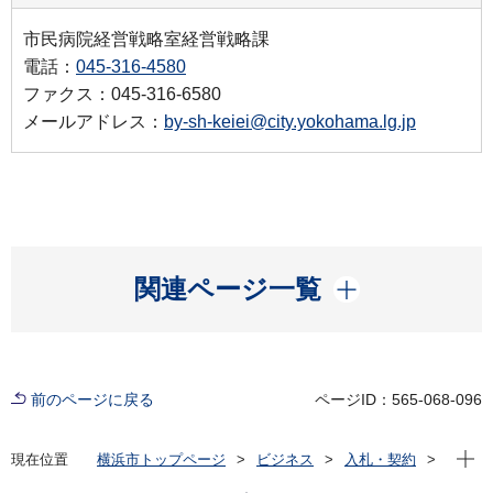
市民病院経営戦略室経営戦略課
電話：
045-316-4580
ファクス：045-316-6580
メールアドレス：
by-sh-keiei@city.yokohama.lg.jp
開く
関連ページ一覧
前のページに戻る
ページID：565-068-096
現在位
現在位置
横浜市トップページ
ビジネス
入札・契約
プロポーザル等の発注情報
2024年度
委託