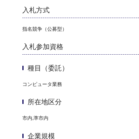
入札方式
指名競争（公募型）
入札参加資格
種目（委託）
コンピュータ業務
所在地区分
市内,準市内
企業規模