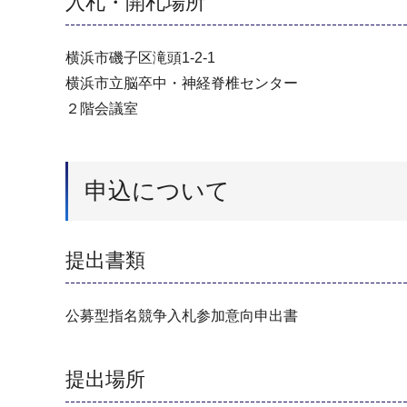
入札・開札場所
横浜市磯子区滝頭1-2-1
横浜市立脳卒中・神経脊椎センター
２階会議室
申込について
提出書類
公募型指名競争入札参加意向申出書
提出場所