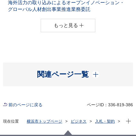
海外活力の取り込みによるオープンイノベーション・
グローバル人材創出事業推進業務委託
もっと見る
開く
関連ページ一覧
前のページに戻る
ページID：336-819-386
現在位
現在位置
横浜市トップページ
ビジネス
入札・契約
プロポーザル等の発注情報
2023年度
委託
国際局