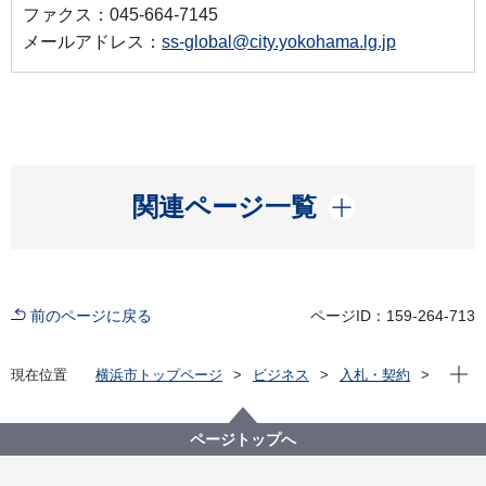
ファクス：045-664-7145
メールアドレス：
ss-global@city.yokohama.lg.jp
開く
関連ページ一覧
前のページに戻る
ページID：159-264-713
現在位
現在位置
横浜市トップページ
ビジネス
入札・契約
プロポーザル等の発注情報
2023年度
委託
国際局
【公募型プロポーザル】令和５年度シティネット事業
ページトップへ
におけるSDGs推進業務委託