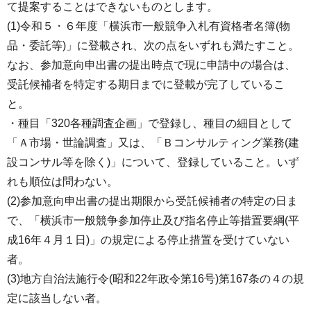
て提案することはできないものとします。
(1)令和５・６年度「横浜市一般競争入札有資格者名簿(物
品・委託等)」に登載され、次の点をいずれも満たすこと。
なお、参加意向申出書の提出時点で現に申請中の場合は、
受託候補者を特定する期日までに登載が完了しているこ
と。
・種目「320各種調査企画」で登録し、種目の細目として
「Ａ市場・世論調査」又は、「Ｂコンサルティング業務(建
設コンサル等を除く)」について、登録していること。いず
れも順位は問わない。
(2)参加意向申出書の提出期限から受託候補者の特定の日ま
で、「横浜市一般競争参加停止及び指名停止等措置要綱(平
成16年４月１日)」の規定による停止措置を受けていない
者。
(3)地方自治法施行令(昭和22年政令第16号)第167条の４の規
定に該当しない者。