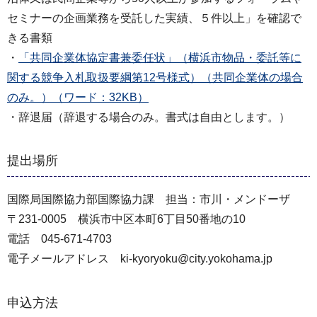
セミナーの企画業務を受託した実績、５件以上」を確認で
きる書類
・
「共同企業体協定書兼委任状」（横浜市物品・委託等に
関する競争入札取扱要綱第12号様式）（共同企業体の場合
のみ。）（ワード：32KB）
・辞退届（辞退する場合のみ。書式は自由とします。）
提出場所
国際局国際協力部国際協力課 担当：市川・メンドーザ
〒231-0005 横浜市中区本町6丁目50番地の10
電話 045-671-4703
電子メールアドレス ki-kyoryoku@city.yokohama.jp
申込方法