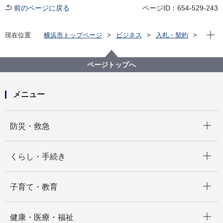
前のページに戻る
ページID：654-529-243
現在位
現在位置
横浜市トップページ
ビジネス
入札・契約
プロポーザル等の発注情報
2023年度
委託
国際局
【入札結果掲載】【公募型指名競争入札】令和５年度
ページトップへ
通訳・翻訳業務委託
メニュー
開く
防災・救急
開く
くらし・手続き
開く
子育て・教育
開く
健康・医療・福祉