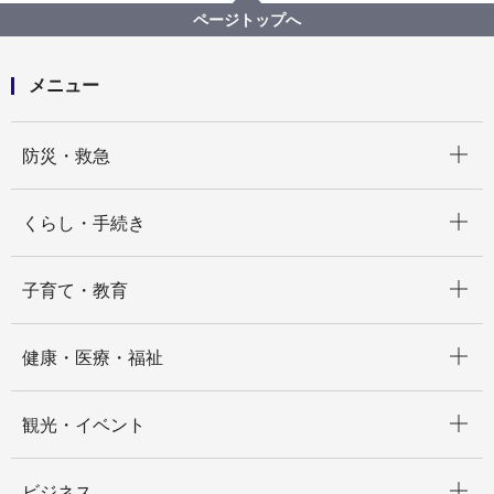
【契約結果公表】【公募型プロポーザル】レシートを
ページトップへ
活用した市内飲食店利用促進事業業務委託及びレシー
トを活用した市民・事業者支援事業業務委託受託者募
集
メニュー
開く
防災・救急
開く
くらし・手続き
開く
子育て・教育
開く
健康・医療・福祉
開く
観光・イベント
開く
ビジネス