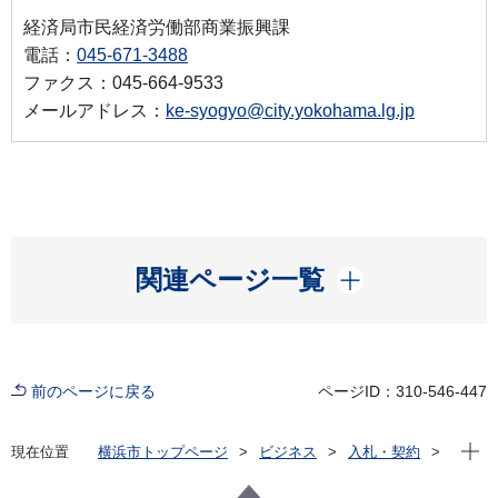
経済局市民経済労働部商業振興課
電話：
045-671-3488
ファクス：045-664-9533
メールアドレス：
ke-syogyo@city.yokohama.lg.jp
開く
関連ページ一覧
前のページに戻る
ページID：310-546-447
現在位
現在位置
横浜市トップページ
ビジネス
入札・契約
プロポーザル等の発注情報
2022年度
委託
経済局