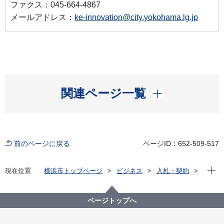
ファクス：045-664-4867
メールアドレス：
ke-innovation@city.yokohama.lg.jp
開く
関連ページ一覧
前のページに戻る
ページID：652-509-517
現在位
現在位置
横浜市トップページ
ビジネス
入札・契約
プロポーザル等の発注情報
2022年度
委託
経済局
【契約結果公表】【公募型プロポーザル】令和４年度
ページトップへ
スタートアップ成長支援業務委託