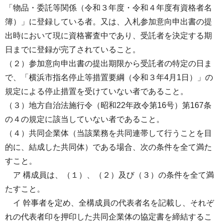
「物品・委託等関係（令和３年度・令和４年度有資格者名
簿）」に登録している者。又は、入札参加意向申出書の提
出時において現に資格審査中であり、受託者を決定する期
日までに登録が完了されていること。
（２）参加意向申出書の提出期限から受託者の特定の日ま
で、「横浜市指名停止等措置要綱（令和３年4月1日）」の
規定による停止措置を受けていない者であること。
（３）地方自治法施行令（昭和22年政令第16号）第167条
の４の規定に該当していない者であること。
（４）共同企業体（当該業務を共同連帯して行うことを目
的に、結成した共同体）である場合、次の条件を全て満た
すこと。
ア 構成員は、（１）、（２）及び（３）の条件を全て満
たすこと。
イ 幹事者を定め、全構成員の代表者名を記載し、それぞ
れの代表者印を押印した共同企業体の協定書を締結するこ