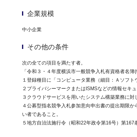
企業規模
中小企業
その他の条件
次の全ての項目を満たす者。
「令和３・４年度横浜市一般競争入札有資格者名簿
１登録種目に「コンピュータ業務（細目：Ａソフト
２プライバシーマークまたはISMSなどの情報セキ
３クラウドサービスを用いたシステム構築業務に対
４公募型指名競争入札参加意向申出書の提出期限から
い者であること。
５地方自治法施行令（昭和22年政令第16号）第16