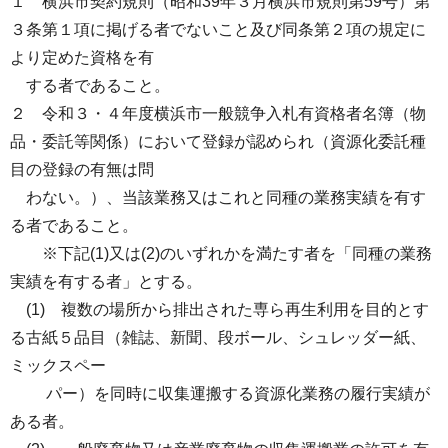
１ 横浜市契約規則（昭和39年３月横浜市規則第59号）第
３条第１項に掲げる者でないこと及び同条第２項の規定に
より定めた資格を有
する者であること。
２ 令和３・４年度横浜市一般競争入札有資格者名簿（物
品・委託等関係）において登録が認められ（資源化委託種
目の登録の有無は問
わない。）、当該業務又はこれと同種の業務実績を有す
る者であること。
※下記(1)又は(2)のいずれかを満たす者を「同種の業務
実績を有する者」とする。
(1) 複数の場所から排出された専ら再生利用を目的とす
る古紙５品目（雑誌、新聞、段ボール、シュレッダー紙、
ミックスペー
パー）を同時に収集運搬する資源化業務の履行実績が
ある者。