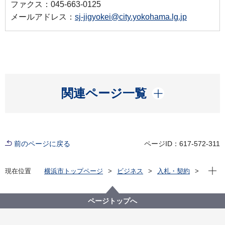
ファクス：045-663-0125
メールアドレス：
sj-jigyokei@city.yokohama.lg.jp
開く
関連ページ一覧
前のページに戻る
ページID：617-572-311
現在位
現在位置
横浜市トップページ
ビジネス
入札・契約
プロポーザル等の発注情報
2021年度
委託
資源循環局
【入札結果掲載】本市施設資源物（古紙）下半期収集
ページトップへ
運搬資源化業務委託（Ｄブロック）