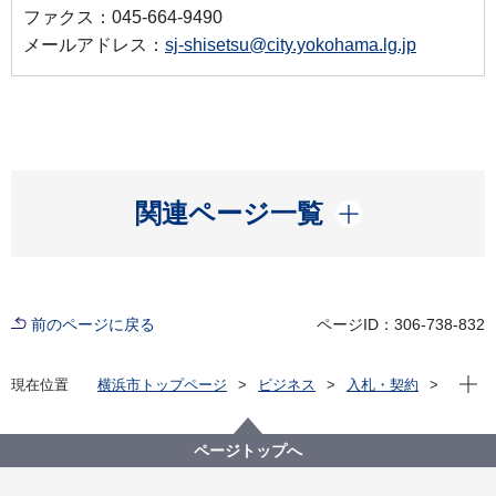
ファクス：045-664-9490
メールアドレス：
sj-shisetsu@city.yokohama.lg.jp
開く
関連ページ一覧
前のページに戻る
ページID：306-738-832
現在位
現在位置
横浜市トップページ
ビジネス
入札・契約
プロポーザル等の発注情報
2021年度
委託
資源循環局
【入札結果掲載】戸塚輸送事務所における燃やすごみ
ページトップへ
運搬業務委託