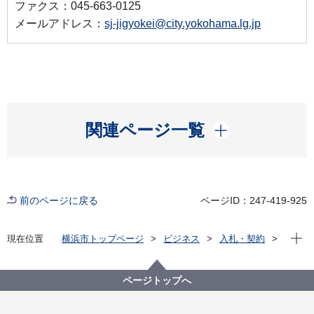
ファクス：045-663-0125
メールアドレス：
sj-jigyokei@city.yokohama.lg.jp
開く
関連ページ一覧
前のページに戻る
ページID：247-419-925
現在位
現在位置
横浜市トップページ
ビジネス
入札・契約
プロポーザル等の発注情報
2021年度
委託
資源循環局
【入札結果掲載】本市施設資源物（古紙）下半期収集
ページトップへ
運搬資源化業務委託（Ｂブロック）