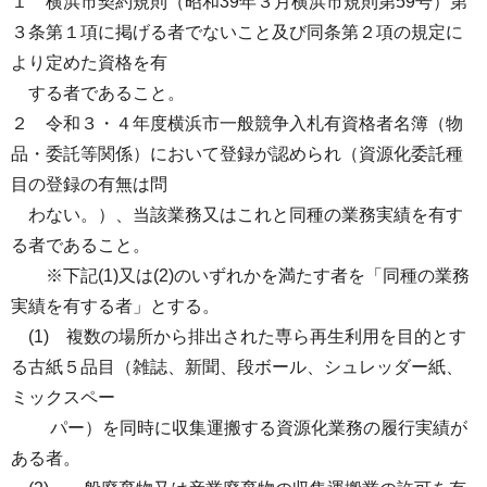
１ 横浜市契約規則（昭和39年３月横浜市規則第59号）第
３条第１項に掲げる者でないこと及び同条第２項の規定に
より定めた資格を有
する者であること。
２ 令和３・４年度横浜市一般競争入札有資格者名簿（物
品・委託等関係）において登録が認められ（資源化委託種
目の登録の有無は問
わない。）、当該業務又はこれと同種の業務実績を有す
る者であること。
※下記(1)又は(2)のいずれかを満たす者を「同種の業務
実績を有する者」とする。
(1) 複数の場所から排出された専ら再生利用を目的とす
る古紙５品目（雑誌、新聞、段ボール、シュレッダー紙、
ミックスペー
パー）を同時に収集運搬する資源化業務の履行実績が
ある者。