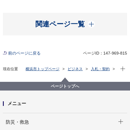
開く
関連ページ一覧
前のページに戻る
ページID：147-969-815
現在位
現在位置
横浜市トップページ
ビジネス
入札・契約
プロポーザル等の発注情報
2021年度
委託
こども青少年局
【入札結果公表】【公募型指名競争入札】令和３年度
ページトップへ
横浜市児童福祉審議会及び横浜市子ども・子育て会議
議事録作成
メニュー
開く
防災・救急