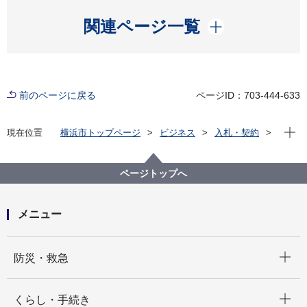
開く
関連ページ一覧
前のページに戻る
ページID：703-444-633
現在位
現在位置
横浜市トップページ
ビジネス
入札・契約
プロポーザル等の発注情報
2021年度
委託
こども青少年局
【入札結果掲載】いずみ東白楽保育園の防水修繕委託
ページトップへ
メニュー
開く
防災・救急
開く
くらし・手続き