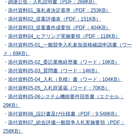
・
調達公告・入札説明書（PDF：268KB）
・
添付資料01_落札者決定基準（PDF：253KB）
・
添付資料02_提案評価表（PDF：151KB）
・
添付資料03_提案書作成要領（PDF：404KB）
・
添付資料04_ヒアリング実施要領（PDF：118KB）
・
添付資料05-01_一般競争入札参加資格確認申請書（ワー
ド：69KB）
・
添付資料05-02_委託業務経歴書（ワード：19KB）
・
添付資料05-03_質問書（ワード：14KB）
・
添付資料05-04_入札（見積）書（ワード：104KB）
・
添付資料05-05_入札辞退届（ワード：70KB）
・
添付資料05-06システム機能要件回答書（エクセル：
29KB）
・
添付資料06_設計書及び仕様書（PDF：9,548KB）
・
添付資料07_総合評価一般競争入札実施要領（PDF：
258KB）