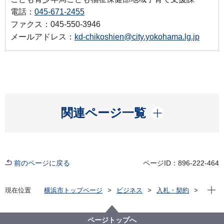
電話：
045-671-2455
ファクス：045-550-3946
メールアドレス：
kd-chikoshien@city.yokohama.lg.jp
開く
関連ページ一覧
前のページに戻る
ページID：896-222-464
現在位
現在位置
横浜市トップページ
ビジネス
入札・契約
プロポーザル等の発注情報
2021年度
委託
こども青少年局
【入札結果公表】個別支援記録管理システム開発業務
ページトップへ