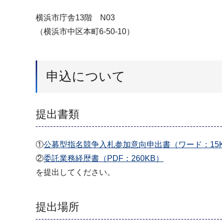
横浜市庁舎13階 N03
（横浜市中区本町6-50-10）
申込について
提出書類
①
公募型指名競争⼊札参加意向申出書（ワード：15
②
委託業務経歴書（PDF：260KB）
を提出してください。
提出場所