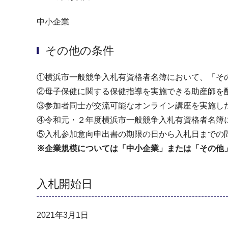
中小企業
その他の条件
①横浜市⼀般競争⼊札有資格者名簿において、「その他
②母子保健に関する保健指導を実施できる助産師を
③参加者同士が交流可能なオンライン講座を実施し
④令和元・２年度横浜市⼀般競争⼊札有資格者名簿
⑤⼊札参加意向申出書の期限の⽇から⼊札⽇までの
※企業規模については「中小企業」または「その他
入札開始日
2021年3月1日