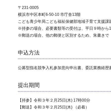
〒231-0005
横浜市中区本町6-50-10 市庁舎13階
こども⻘少年局こども福祉保健部地域子育て支援課
※持参の場合、必要書類等の受付は、平⽇９時から1
※郵送の場合、他の郵便と区別するため、朱書きで
申込方法
公募型指名競争⼊札参加意向申出書、委託業務経歴
提出期間
【持参】令和３年２⽉25⽇(木) 17時00分
【郵送】令和３年２⽉25⽇(木) （必着）