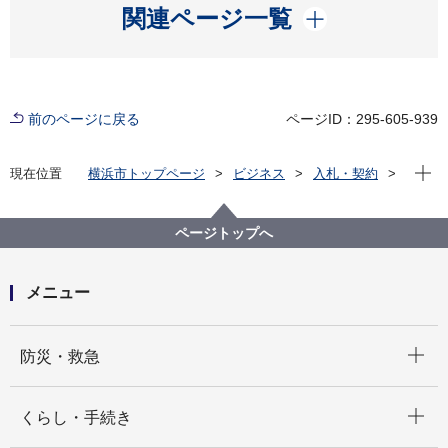
開く
関連ページ一覧
前のページに戻る
ページID：295-605-939
現在位
現在位置
横浜市トップページ
ビジネス
入札・契約
プロポーザル等の発注情報
2021年度
委託
こども青少年局
【入札結果掲載(不調)】【公募型指名競争入札】横浜市
ページトップへ
保育所等における給食食材の放射性物質測定業務委託
メニュー
開く
防災・救急
開く
くらし・手続き