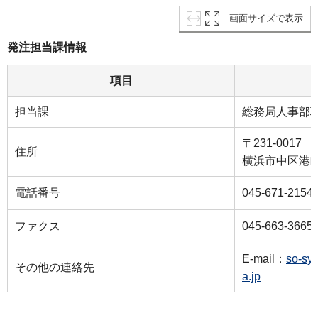
画面サイズで表示
発注担当課情報
項目
担当課
総務局人事部
〒231-0017
住所
横浜市中区港町
電話番号
045-671-2154
ファクス
045-663-3665
E-mail：
so-sy
その他の連絡先
a.jp