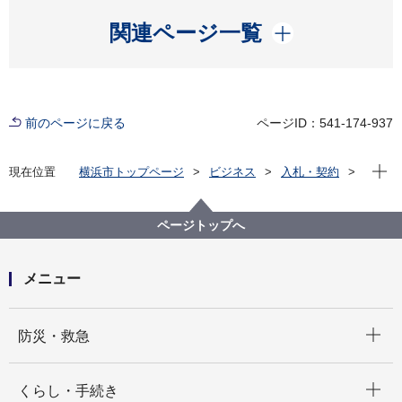
開く
関連ページ一覧
前のページに戻る
ページID：541-174-937
現在位
現在位置
横浜市トップページ
ビジネス
入札・契約
プロポーザル等の発注情報
2020年度
委託
総務局
【入札結果掲載】【公募型指名競争入札】横浜市職員
ページトップへ
健康診断業務委託（委託区分その３）
メニュー
開く
防災・救急
開く
くらし・手続き