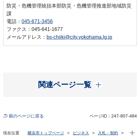
防災・危機管理統括本部防災・危機管理推進部地域防災
課
電話：
045-671-3456
ファクス：045-641-1677
メールアドレス：
bs-chiiki@city.yokohama.lg.jp
開く
関連ページ一覧
前のページに戻る
ページID：247-807-484
現在位
現在位置
横浜市トップページ
ビジネス
入札・契約
プロポーザル等の発注情報
2020年度
委託