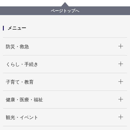
総務局
【入札結果詳細】【公募型指名競争入札】感震ブレー
ページトップへ
カー等設置推進事業案内等配付委託業務
メニュー
開く
防災・救急
開く
くらし・手続き
開く
子育て・教育
開く
健康・医療・福祉
開く
観光・イベント
開く