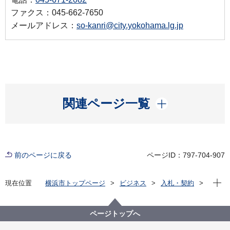
ファクス：045-662-7650
メールアドレス：
so-kanri@city.yokohama.lg.jp
開く
関連ページ一覧
前のページに戻る
ページID：797-704-907
現在位
現在位置
横浜市トップページ
ビジネス
入札・契約
プロポーザル等の発注情報
2020年度
委託
総務局
【入札結果掲載】【公募型指名競争入札】市庁舎内移
ページトップへ
転業務委託