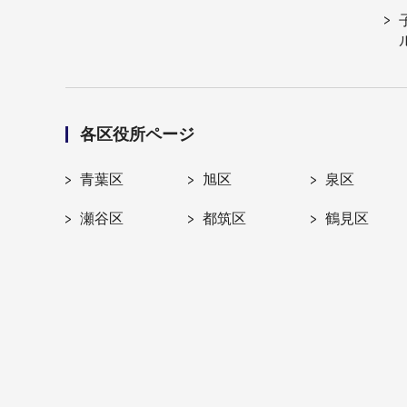
各区役所ページ
青葉区
旭区
泉区
瀬谷区
都筑区
鶴見区