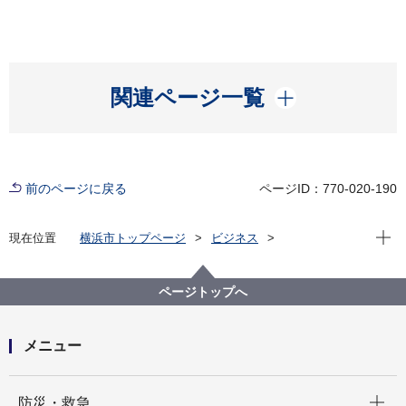
開く
関連ページ一覧
前のページに戻る
ページID：770-020-190
現在位
現在位置
横浜市トップページ
ビジネス
中小企業支援
経営支援
適切な価格転嫁に向けた取組
ページトップへ
メニュー
開く
防災・救急