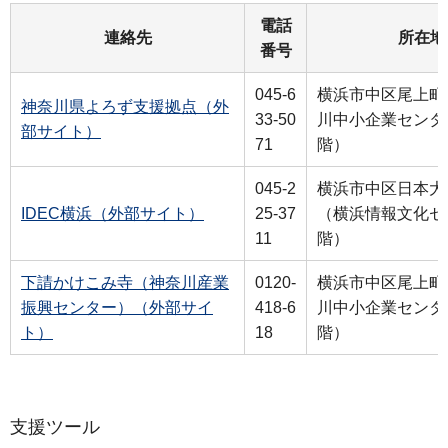
電話
連絡先
所在地
番号
045-6
横浜市中区尾上町5
神奈川県よろず支援拠点（外
33-50
川中小企業センタ
部サイト）
71
階）
045-2
横浜市中区日本大
IDEC横浜（外部サイト）
25-37
（横浜情報文化セ
11
階）
下請かけこみ寺（神奈川産業
0120-
横浜市中区尾上町5
振興センター）（外部サイ
418-6
川中小企業センタ
ト）
18
階）
支援ツール