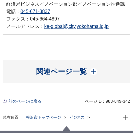
経済局ビジネスイノベーション部イノベーション推進課
電話：
045-671-3837
ファクス：045-664-4897
メールアドレス：
ke-global@city.yokohama.lg.jp
開く
関連ページ一覧
前のページに戻る
ページID：983-849-342
現在位
現在位置
横浜市トップページ
ビジネス
経済・産業振興
その他
緑区霧が丘複合施設「霧の里」３階運営事業者公募