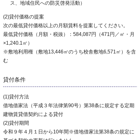
ス、地域住民への防災啓発活動）
(2)貸付価格の提案
次の最低貸付価格以上の月額賃料を提案してください。
最低貸付価格（月額・税抜）：584,087円（471円／㎡・月
×1,240.1㎡）
※敷地利用権（敷地13,446㎡のうち校舎敷地6,571㎡）を含
む
貸付条件
(1)貸付方法
借地借家法（平成３年法律第90号）第38条に規定する定期
建物賃貸借契約による貸付
(2)貸付期間
令和９年４月１日から10年間※借地借家法第38条の規定に