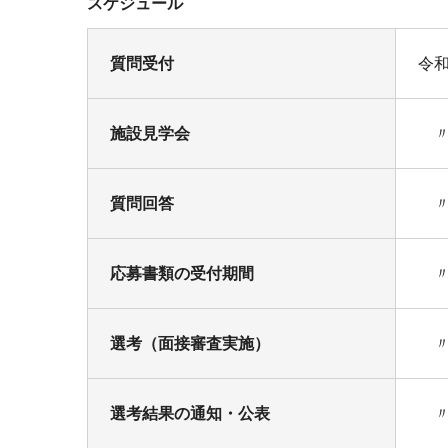
スケジュール
質問受付
令和
施設見学会
〃 
質問回答
〃
応募書類の受付期間
〃 
選考（面接審査実施）
〃
選考結果の通知・公表
〃