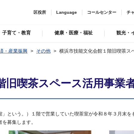
区役所
Language
コールセンター
チ
子育て・教育
健康・医療・福祉
観光・
済・産業振興
その他
横浜市技能文化会館１階旧喫茶ス
階旧喫茶スペース活用事業
館」という。）１階で営業していた喫茶室が令和８年３月末を
者を募集します。