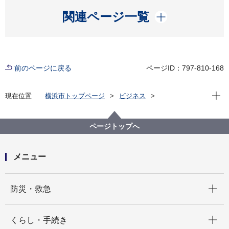
開く
関連ページ一覧
前のページに戻る
ページID：797-810-168
現在位
現在位置
横浜市トップページ
ビジネス
分野別メニュー
建築・都市計画
建築関連手続・法令・許認可
建築基準法に基づく許可・認定・指定等
ページトップへ
意見公募ページ
横浜市道路位置指定申請の手引の一部改正について
（結果公示）
メニュー
開く
防災・救急
開く
くらし・手続き