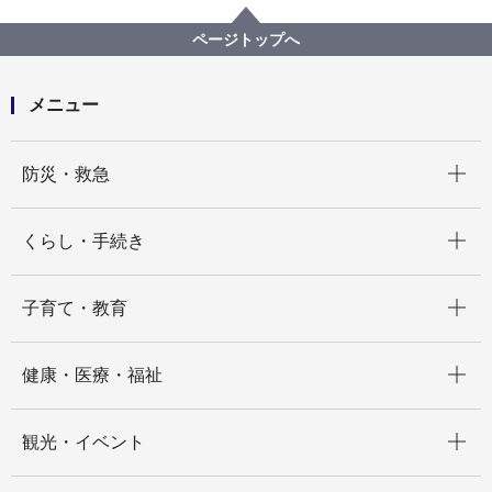
建築関連手続・法令・許認可
建築基準法に基づく許可・認定・指定等
ページトップへ
意見公募ページ
建築基準法第48条の規定に基づく許可基準の改正・策
定の意見公募結果について
メニュー
開く
防災・救急
開く
くらし・手続き
開く
子育て・教育
開く
健康・医療・福祉
開く
観光・イベント
開く