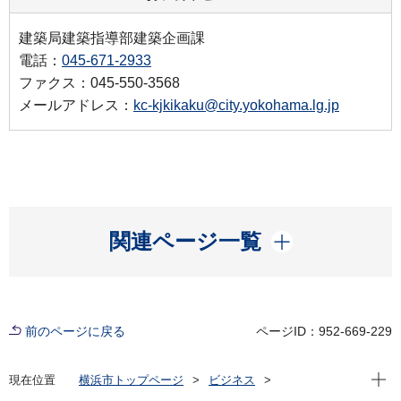
建築局建築指導部建築企画課
電話：
045-671-2933
ファクス：045-550-3568
メールアドレス：
kc-kjkikaku@city.yokohama.lg.jp
開く
関連ページ一覧
前のページに戻る
ページID：952-669-229
現在位
現在位置
横浜市トップページ
ビジネス
分野別メニュー
建築・都市計画