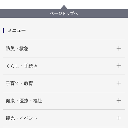
分野別メニュー
建築・都市計画
建築関連手続・法令・許認可
建築基準法に基づく許可・認定・指定等
ページトップへ
意見公募ページ
建築基準法85条6項及び7項に基づく仮設建築物の許可
メニュー
開く
防災・救急
開く
くらし・手続き
開く
子育て・教育
開く
健康・医療・福祉
開く
観光・イベント