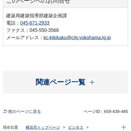
このページへのお問合せ
建築局建築指導部建築企画課
電話：
045-671-2933
ファクス：045-550-3568
メールアドレス：
kc-kjkikaku@city.yokohama.lg.jp
開く
関連ページ一覧
前のページに戻る
ページID：659-438-485
現在位
現在位置
横浜市トップページ
ビジネス