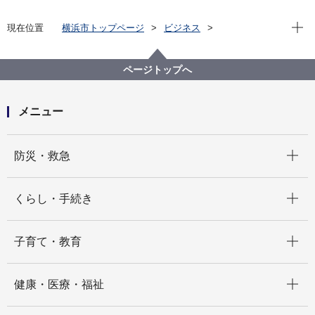
現在位
現在位置
横浜市トップページ
ビジネス
分野別メニュー
建築・都市計画
建築関連手続・法令・許認可
建築基準法に基づく許可・認定・指定等
ページトップへ
意見公募ページ
建築基準法第53条の２第１項第３号の許可基準の一部
改正について（意見公募）
メニュー
開く
防災・救急
開く
くらし・手続き
開く
子育て・教育
開く
健康・医療・福祉
開く