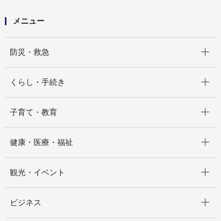
東高島駅北地区地区計画区域内における建築基準法第
68条の３第１項の規定に基づく認定基準の制定に関す
メニュー
る意見公募について（結果公示）
開く
防災・救急
開く
くらし・手続き
開く
子育て・教育
開く
健康・医療・福祉
開く
観光・イベント
開く
ビジネス