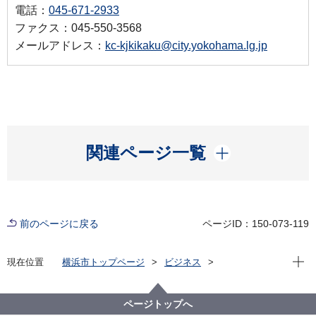
電話：
045-671-2933
ファクス：045-550-3568
メールアドレス：
kc-kjkikaku@city.yokohama.lg.jp
開く
関連ページ一覧
前のページに戻る
ページID：150-073-119
現在位
現在位置
横浜市トップページ
ビジネス
分野別メニュー
建築・都市計画
建築関連手続・法令・許認可
建築基準法に基づく許可・認定・指定等
ページトップへ
意見公募ページ