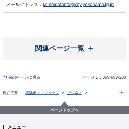
メールアドレス：
kc-shidotanto@city.yokohama.lg.jp
開く
関連ページ一覧
前のページに戻る
ページID：859-659-289
現在位
現在位置
横浜市トップページ
ビジネス
分野別メニュー
建築・都市計画
建築関連手続・法令・許認可
建築確認申請・検査手続き
ページトップへ
建築物の着工前・中間検査・完了検査の手続きについ
て
中間検査
中間検査の実施工程について
メニュー