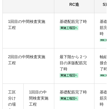
RC造
S
1回目の中間検査実施
基礎配筋完了時
基礎
工程
筋完
時
2回目の中間検査実施
最下階から２つ
軸組
工程
目の床版配筋完
接合
了時
了時
工区
1回目の中
基礎配筋完了時
基礎
分け
間検査実施
筋完
の場
工程
時