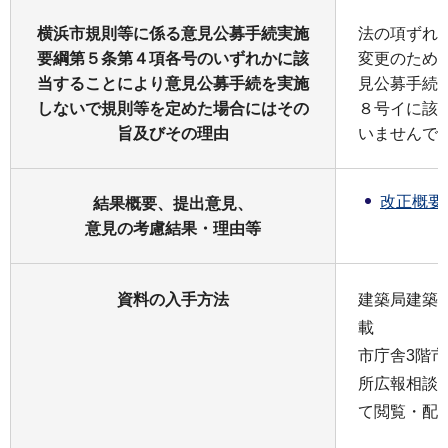
横浜市規則等に係る意見公募手続実施
法の項ずれ
要綱第５条第４項各号のいずれかに該
変更のため
当することにより意見公募手続を実施
見公募手続
しないで規則等を定めた場合にはその
８号イに該
旨及びその理由
いませんで
改正概要（
結果概要、提出意見、
意見の考慮結果・理由等
資料の入手方法
建築局建築
載
市庁舎3階
所広報相談
て閲覧・配