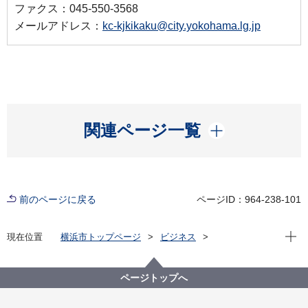
ファクス：045-550-3568
メールアドレス：
kc-kjkikaku@city.yokohama.lg.jp
開く
関連ページ一覧
前のページに戻る
ページID：964-238-101
現在位
現在位置
横浜市トップページ
ビジネス
分野別メニュー
建築・都市計画
建築関連手続・法令・許認可
建築に関する条例・規則等
意見公募ページ
ページトップへ
横浜市事務分掌規則等の一部改正について（省略）