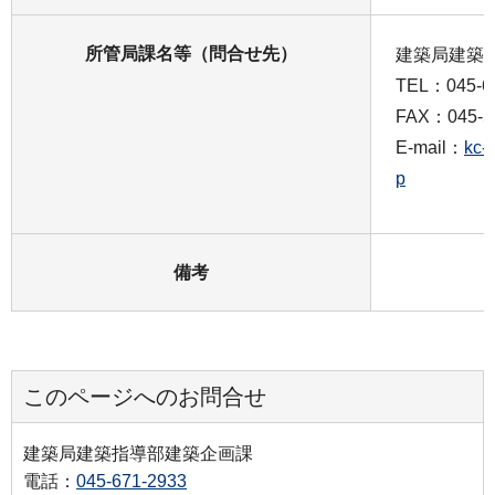
所管局課名等（問合せ先）
建築局建築
TEL：045-6
FAX：045-5
E-mail：
kc-
p
備考
このページへのお問合せ
建築局建築指導部建築企画課
電話：
045-671-2933