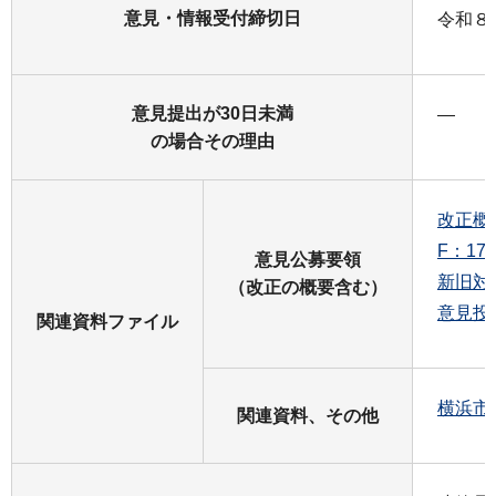
意見・情報受付締切日
令和８
意見提出が30日未満
―
の場合その理由
改正概
F：17
意見公募要領
新旧対照
（改正の概要含む）
意見投
関連資料ファイル
横浜市
関連資料、その他