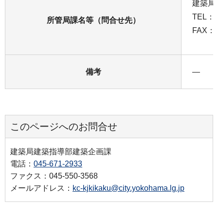
建築局
TEL：0
所管局課名等（問合せ先）
FAX：0
備考
―
このページへのお問合せ
建築局建築指導部建築企画課
電話：
045-671-2933
ファクス：045-550-3568
メールアドレス：
kc-kjkikaku@city.yokohama.lg.jp