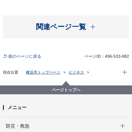
開く
関連ページ一覧
前のページに戻る
ページID：496-533-882
現在位
現在位置
横浜市トップページ
ビジネス
分野別メニュー
建築・都市計画
建築関連手続・法令・許認可
建築に関する条例・規則等
意見公募ページ
ページトップへ
横浜市建築基準法施行細則の一部改正について（意見
公募）
メニュー
開く
防災・救急