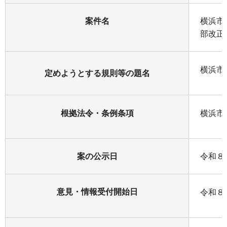
案件名
横浜市
部改正
横浜市
定めようとする規則等の題名
根拠法令・条例条項
横浜市
案の公示日
令和８
意見・情報受付開始日
令和８