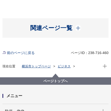
開く
関連ページ一覧
前のページに戻る
ページID：238-716-460
現在位
現在位置
横浜市トップページ
ビジネス
分野別メニュー
建築・都市計画
建築関連手続・法令・許認可
建築に関する条例・規則等
意見公募ページ
ページトップへ
横浜市斜面地における地下室建築物の建築及び開発の
制限等に関する条例 及び同解説の一部改訂について
（省略）
メニュー
開く