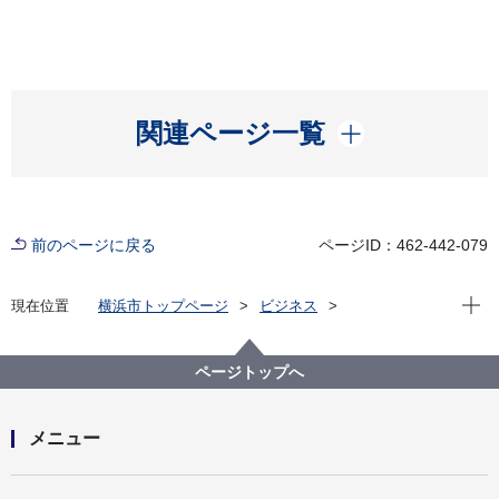
開く
関連ページ一覧
前のページに戻る
ページID：462-442-079
現在位
現在位置
横浜市トップページ
ビジネス
分野別メニュー
建築・都市計画
建築関連手続・法令・許認可
建築に関する条例・規則等
意見公募ページ
ページトップへ
横浜市建築基準条例第４条第４項の規定に基づく許可
基準の一部改正等について（結果公示）
メニュー
開く