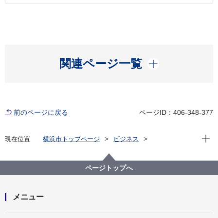
開く
関連ページ一覧
前のページに戻る
ページID：406-348-377
現在位
現在位置
横浜市トップページ
ビジネス
分野別メニュー
建築・都市計画
建築関連手続・法令・許認可
建築に関する条例・規則等
意見公募ページ
ページトップへ
横浜市建築基準法施行細則の一部改正について（意見
公募）
メニュー