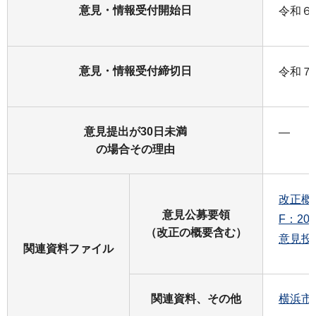
意見・情報受付開始日
令和６年
意見・情報受付締切日
令和７
意見提出が30日未満
―
の場合その理由
改正概
意見公募要領
F：20
（改正の概要含む）
意見投
関連資料ファイル
関連資料、その他
横浜市