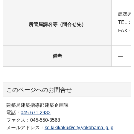
建築局
TEL：0
所管局課名等（問合せ先）
FAX：0
備考
―
このページへのお問合せ
建築局建築指導部建築企画課
電話：
045-671-2933
ファクス：045-550-3568
メールアドレス：
kc-kjkikaku@city.yokohama.lg.jp