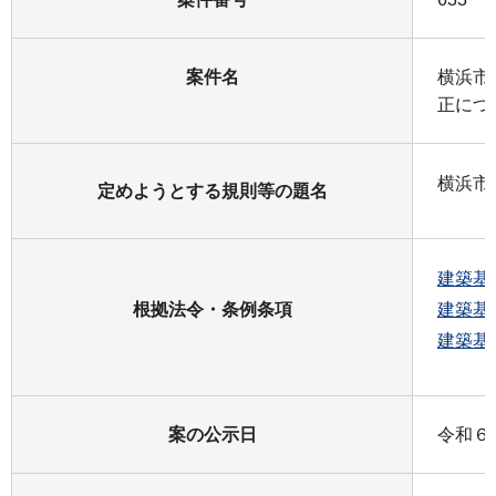
案件名
横浜市
正につ
横浜市
定めようとする規則等の題名
建築基
根拠法令・条例条項
建築基
建築基
案の公示日
令和６年