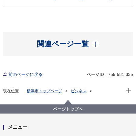
開く
関連ページ一覧
前のページに戻る
ページID：755-581-335
現在位
現在位置
横浜市トップページ
ビジネス
分野別メニュー
建築・都市計画
建築関連手続・法令・許認可
建築に関する条例・規則等
意見公募ページ
ページトップへ
横浜市建築基準法施行細則による地下街であるものの
調査の項目等の一部改正について（結果公示）
メニュー