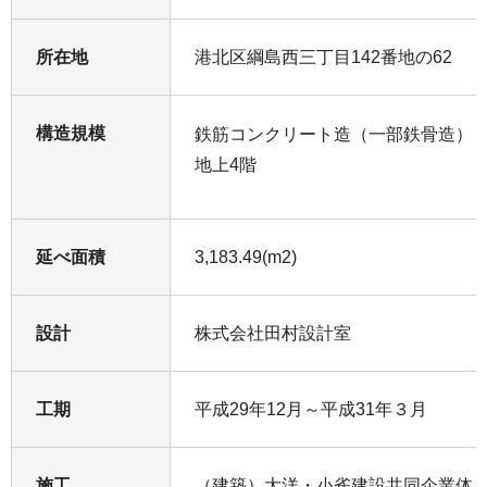
所在地
港北区綱島西三丁目142番地の62
構造規模
鉄筋コンクリート造（一部鉄骨造）
地上4階
延べ面積
3,183.49(m2)
設計
株式会社田村設計室
工期
平成29年12月～平成31年３月
施工
（建築）大洋・小雀建設共同企業体