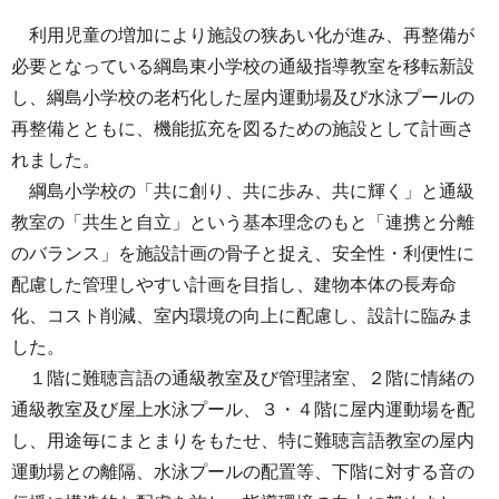
利用児童の増加により施設の狭あい化が進み、再整備が
必要となっている綱島東小学校の通級指導教室を移転新設
し、綱島小学校の老朽化した屋内運動場及び水泳プールの
再整備とともに、機能拡充を図るための施設として計画さ
れました。
綱島小学校の「共に創り、共に歩み、共に輝く」と通級
教室の「共生と自立」という基本理念のもと「連携と分離
のバランス」を施設計画の骨子と捉え、安全性・利便性に
配慮した管理しやすい計画を目指し、建物本体の長寿命
化、コスト削減、室内環境の向上に配慮し、設計に臨みま
した。
１階に難聴言語の通級教室及び管理諸室、２階に情緒の
通級教室及び屋上水泳プール、３・４階に屋内運動場を配
し、用途毎にまとまりをもたせ、特に難聴言語教室の屋内
運動場との離隔、水泳プールの配置等、下階に対する音の