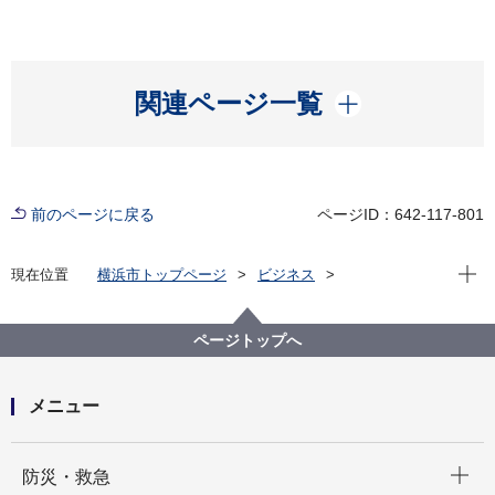
開く
関連ページ一覧
前のページに戻る
ページID：642-117-801
現在位
現在位置
横浜市トップページ
ビジネス
分野別メニュー
建築・都市計画
公共建築物
公共建築写真集
公共建築写真集
平成30年度 完成写真
ページトップへ
綱島小学校
メニュー
開く
防災・救急