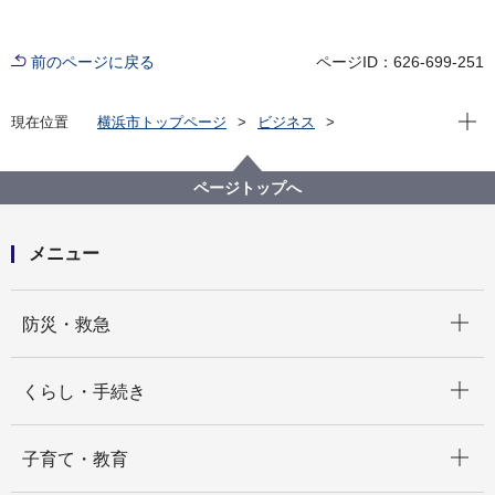
前のページに戻る
ページID：626-699-251
現在位
現在位置
横浜市トップページ
ビジネス
分野別メニュー
建築・都市計画
公共建築物
公共建築写真集
公共建築写真集
平成30年度 完成写真
ページトップへ
子安小学校
メニュー
開く
防災・救急
開く
くらし・手続き
開く
子育て・教育