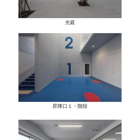
光庭
昇降口１・階段