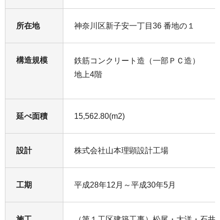
所在地
神奈川区新子安一丁目36 番地の１
構造規模
鉄筋コンクリート造（一部ＰＣ造）
地上4階
延べ面積
15,562.80(m2)
設計
株式会社山本理顕設計工場
工期
平成28年12月～平成30年5月
施工
（第１工区建築工事）松尾・大洋・石井