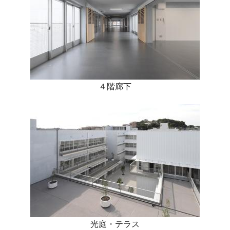
４階廊下
光庭・テラス