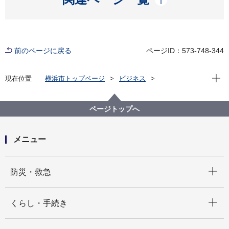
前のページに戻る
ページID：573-748-344
現在位
現在位置
横浜市トップページ
ビジネス
分野別メニュー
建築・都市計画
環境・省エネに関する取組・補助制度等
建築物への木材利用促進
ページトップへ
メニュー
開く
防災・救急
開く
くらし・手続き
開く