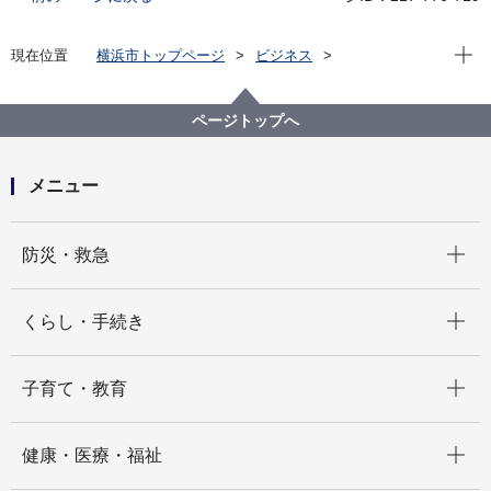
現在位
現在位置
横浜市トップページ
ビジネス
分野別メニュー
建築・都市計画
環境・省エネに関する取組・補助制度等
建築物への木材利用促進
ページトップへ
横浜市建築物における木材の利用の促進に関する方針
メニュー
開く
防災・救急
開く
くらし・手続き
開く
子育て・教育
開く
健康・医療・福祉