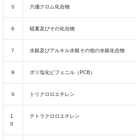
５
六価クロム化合物
６
砒素及びその化合物
７
水銀及びアルキル水銀その他の水銀化合物
８
ポリ塩化ビフェニル（PCB）
９
トリクロロエチレン
1
テトラクロロエチレン
0