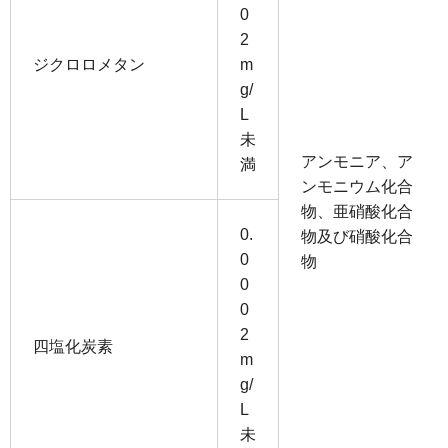
0
2
ジクロロメタン
m
g/
L
未
アンモニア、ア
満
ンモニウム化合
物、亜硝酸化合
0.
物及び硝酸化合
0
物
0
0
2
四塩化炭素
m
g/
L
未