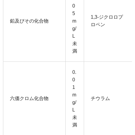
0
5
1,3-ジクロロプ
鉛及びその化合物
m
ロペン
g/
L
未
満
0.
0
1
m
六価クロム化合物
チウラム
g/
L
未
満