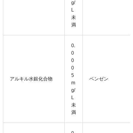
g/
L
未
満
0.
0
0
0
5
アルキル水銀化合物
ベンゼン
m
g/
L
未
満