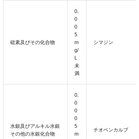
0.
0
0
5
砒素及びその化合物
m
シマジン
g/
L
未
満
0.
0
0
0
水銀及びアルキル水銀
5
チオベンカルブ
その他の水銀化合物
m