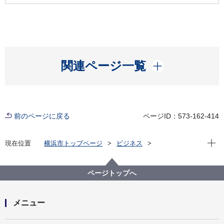
開く
関連ページ一覧
前のページに戻る
ページID：573-162-414
現在位
現在位置
横浜市トップページ
ビジネス
分野別メニュー
環境・公園・下水道
生活環境の保全
水質汚濁
水質汚濁防止法
地下水汚染未然防止のための規制（構造基準）
ページトップへ
メニュー