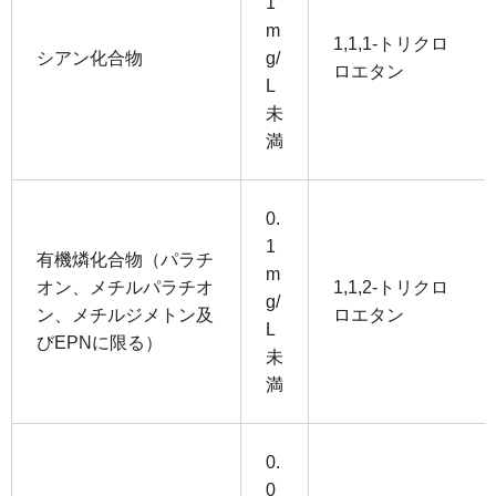
1
m
1,1,1-トリクロ
シアン化合物
g/
ロエタン
L
未
満
0.
1
有機燐化合物（パラチ
m
オン、メチルパラチオ
1,1,2-トリクロ
g/
ン、メチルジメトン及
ロエタン
L
びEPNに限る）
未
満
0.
0