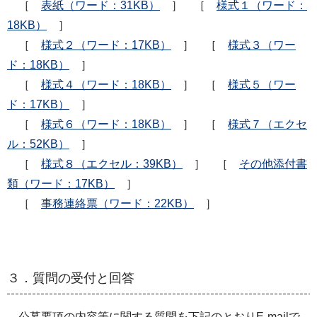
［
表紙（ワード：31KB）
］ ［
様式１（ワード：
18KB）
］
［
様式２（ワード：17KB）
］ ［
様式３（ワー
ド：18KB）
］
［
様式４（ワード：18KB）
］ ［
様式５（ワー
ド：17KB）
］
［
様式６（ワード：18KB）
］ ［
様式７（エクセ
ル：52KB）
］
［
様式８（エクセル：39KB）
］ ［
その他添付書
類（ワード：17KB）
］
［
事務連絡票（ワード：22KB）
］
３．質問の受付と回答
公募要項の内容等に関する質問を下記のとおりE-mailで