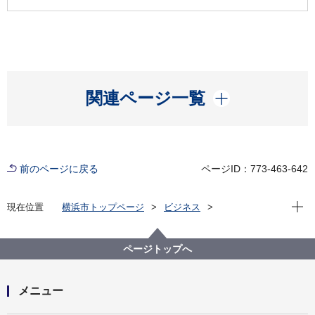
開く
関連ページ一覧
前のページに戻る
ページID：773-463-642
現在位
現在位置
横浜市トップページ
ビジネス
分野別メニュー
医療
医療機関の方への情報
病床整備事前協議
平成３０年度病床整備事前協議の実施について
ページトップへ
メニュー