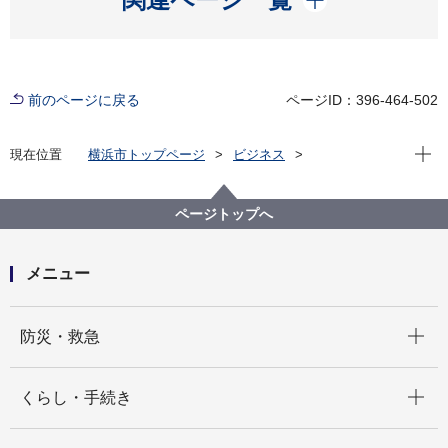
前のページに戻る
ページID：396-464-502
現在位
現在位置
横浜市トップページ
ビジネス
分野別メニュー
医療
医療機関の方への情報
病床整備事前協議
令和６年度 病床整備事前協議の実施について
ページトップへ
メニュー
開く
防災・救急
開く
くらし・手続き
開く