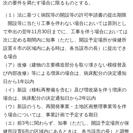
次の要件を満たす場合に限るものとする。
（１）法に基づく病院等の開設等の許可申請書の提出期限
開設等に当たり工事を伴わない場合においては原則とし
て申出の翌年11月30日までに、工事を伴う場合においては
次に定める期間内に知事（ただし、開設予定場所が保健所
設置６市の区域内にある時は、各当該市の長）に提出でき
る場合
（ア）改修（建物の主要構造部分を取り壊さない模様替及
び内部改修）等による増床の場合は、病床配分の決定通知
日から1年以内
（イ）新設（移転再整備を含む）及び増改築を伴う増床の
場合は、病床配分の決定通知日から2年以内
（ウ）新設のうち、再開発事業・土地区画整理事業等を伴
う場合については、事業計画で予定する期日
（エ）前3号に関わらず、知事（ただし、開設予定場所が保
健所設置6市の区域内にあるときは、各当該市の長）と調整