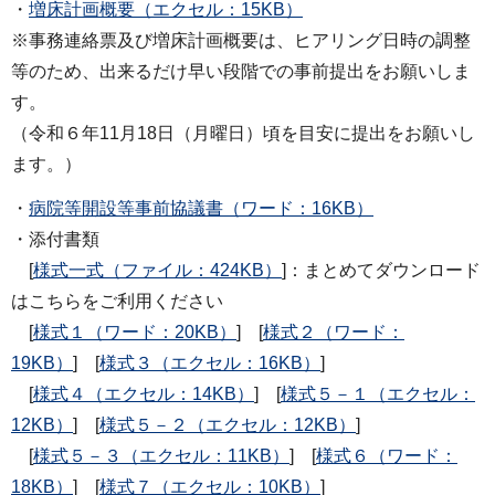
・
増床計画概要（エクセル：15KB）
※事務連絡票及び増床計画概要は、ヒアリング日時の調整
等のため、出来るだけ早い段階での事前提出をお願いしま
す。
（令和６年11月18日（月曜日）頃を目安に提出をお願いし
ます。）
・
病院等開設等事前協議書（ワード：16KB）
・添付書類
[
様式一式（ファイル：424KB）
]：まとめてダウンロード
はこちらをご利用ください
[
様式１（ワード：20KB）
] [
様式２（ワード：
19KB）
] [
様式３（エクセル：16KB）
]
[
様式４（エクセル：14KB）
] [
様式５－１（エクセル：
12KB）
] [
様式５－２（エクセル：12KB）
]
[
様式５－３（エクセル：11KB）
] [
様式６（ワード：
18KB）
] [
様式７（エクセル：10KB）
]