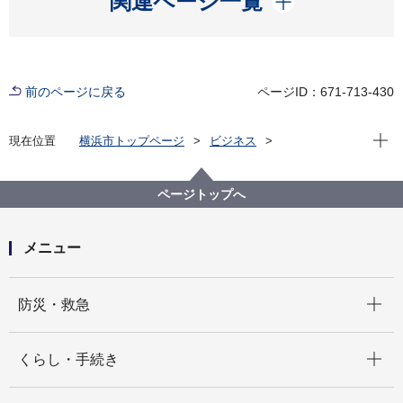
関連ページ一覧
前のページに戻る
ページID：671-713-430
現在位
現在位置
横浜市トップページ
ビジネス
分野別メニュー
医療
医療機関の方への情報
病床整備事前協議
横浜市保健医療協議会 病床整備検討部会（令和５年
ページトップへ
度）
メニュー
開く
防災・救急
開く
くらし・手続き
開く