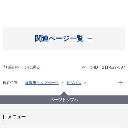
開く
関連ページ一覧
前のページに戻る
ページID：211-527-597
現在位
現在位置
横浜市トップページ
ビジネス
分野別メニュー
医療
医療機関の方への情報
病床整備事前協議
ページトップへ
メニュー