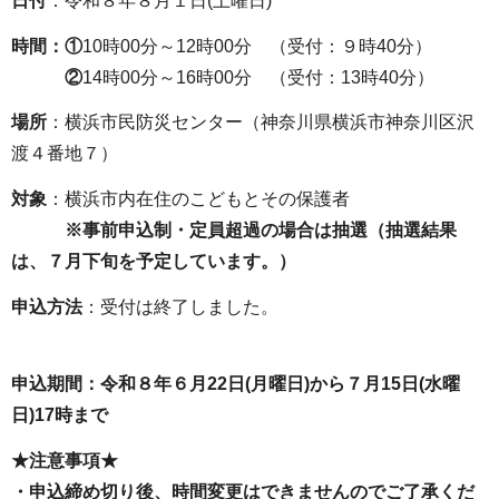
日付
：令和８年８月１日(土曜日)
時間：①
10時00分～12時00分 （受付：９時40分）
②
14時00分～16時00分 （受付：13時40分）
場所
：横浜市民防災センター（神奈川県横浜市神奈川区沢
渡４番地７）
対象
：横浜市内在住のこどもとその保護者
※事前申込制・定員超過の場合は抽選（抽選結果
は、７月下旬を予定しています。）
申込方法
：受付は終了しました。
申込期間：令和８年６月22日(月曜日)から７月15日(水曜
日)17時まで
★注意事項★
・申込締め切り後、時間変更はできませんのでご了承くだ