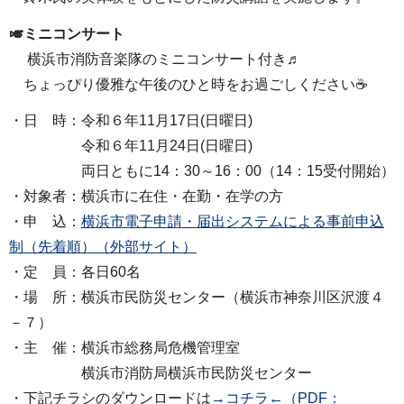
🎺ミニコンサート
横浜市消防音楽隊のミニコンサート付き♬
ちょっぴり優雅な午後のひと時をお過ごしください☕
・日 時：令和６年11月17日(日曜日)
令和６年11月24日(日曜日)
両日ともに14：30～16：00（14：15受付開始）
・対象者：横浜市に在住・在勤・在学の方
・申 込：
横浜市電子申請・届出システムによる事前申込
制（先着順）（外部サイト）
・定 員：各日60名
・場 所：横浜市民防災センター（横浜市神奈川区沢渡４
－７）
・主 催：横浜市総務局危機管理室
横浜市消防局横浜市民防災センター
・下記チラシのダウンロードは
→コチラ←（PDF：