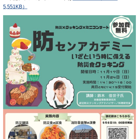
5,551KB）