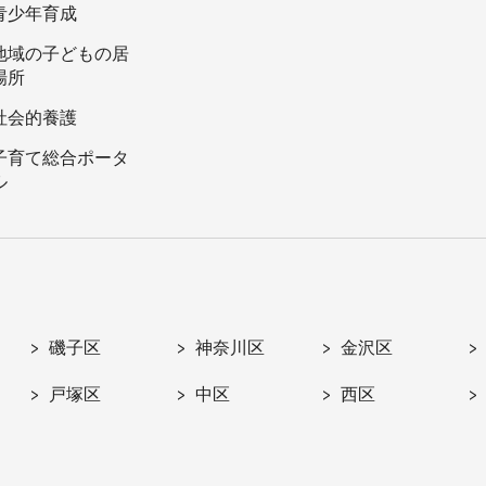
青少年育成
地域の子どもの居
場所
社会的養護
子育て総合ポータ
ル
磯子区
神奈川区
金沢区
戸塚区
中区
西区