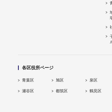
各区役所ページ
青葉区
旭区
泉区
瀬谷区
都筑区
鶴見区