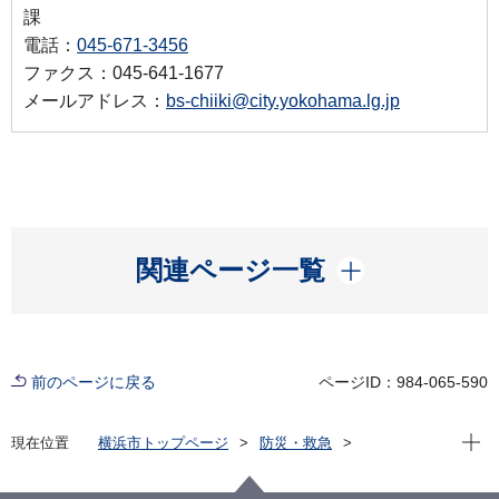
課
電話：
045-671-3456
ファクス：045-641-1677
メールアドレス：
bs-chiiki@city.yokohama.lg.jp
開く
関連ページ一覧
前のページに戻る
ページID：984-065-590
現在位
現在位置
横浜市トップページ
防災・救急
防災・災害
防災の地図
浸水ハザードマップ