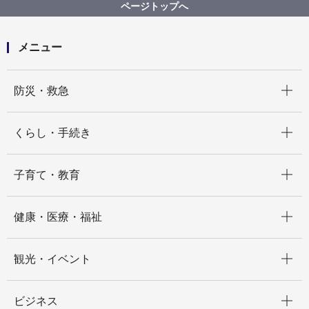
浸水ハザードマップ（都筑区版）
ページトップへ
メニュー
開く
防災・救急
開く
くらし・手続き
開く
子育て・教育
開く
健康・医療・福祉
開く
観光・イベント
開く
ビジネス