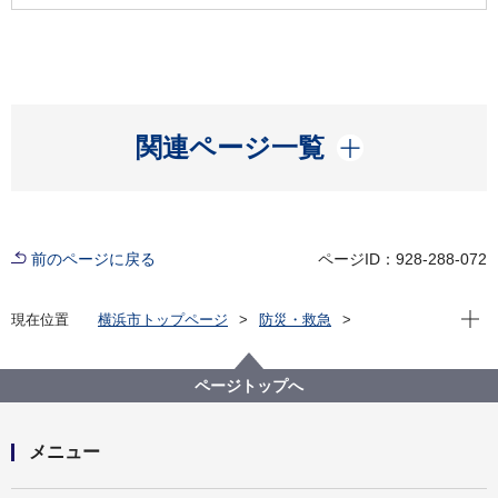
開く
関連ページ一覧
前のページに戻る
ページID：928-288-072
現在位
現在位置
横浜市トップページ
防災・救急
防災・災害
防災の地図
浸水ハザードマップ
浸水ハザードマップ（戸塚区版）
ページトップへ
メニュー